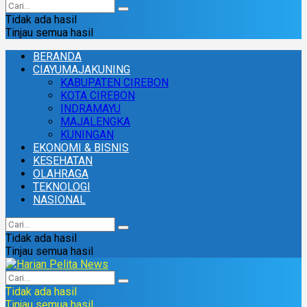
Tidak ada hasil
Tinjau semua hasil
BERANDA
CIAYUMAJAKUNING
KABUPATEN CIREBON
KOTA CIREBON
INDRAMAYU
MAJALENGKA
KUNINGAN
EKONOMI & BISNIS
KESEHATAN
OLAHRAGA
TEKNOLOGI
NASIONAL
Tidak ada hasil
Tinjau semua hasil
Tidak ada hasil
Tinjau semua hasil