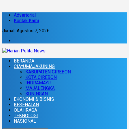
Advertorial
Kontak Kami
Jumat, Agustus 7, 2026
BERANDA
CIAYUMAJAKUNING
KABUPATEN CIREBON
KOTA CIREBON
INDRAMAYU
MAJALENGKA
KUNINGAN
EKONOMI & BISNIS
KESEHATAN
OLAHRAGA
TEKNOLOGI
NASIONAL