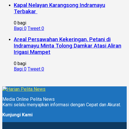
Kapal Nelayan Karangsong Indramayu
Terbakar
0 bagi
Bagi
0
Tweet
0
Areal Persawahan Kekeringan, Petani di
Indramayu Minta Tolong Damkar Atasi Aliran
Irigasi Mampet
0 bagi
Bagi
0
Tweet
0
Media Online Pelita News
Kami selalu menyajikan informasi dengan Cepat dan Akurat.
Kunjungi Kami