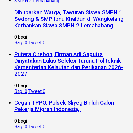
Dibubarkan Warga, Tawuran Siswa SMPN 1
Sedong & SMP Ibnu Khaldun di Wangkelang
Korbankan Siswa SMPN 2 Lemahabang
0 bagi
Bagi
0
Tweet
0
Putera Cirebon, Firman Adi Saputra
Dinyatakan Lulus Seleksi Taruna Politeknik
Kementerian Kelautan dan Perikanan 2026-
2027
0 bagi
Bagi
0
Tweet
0
Cegah TPPO, Polsek Sliyeg Binluh Calon
Pekerja Migran Indonesia,
0 bagi
Bagi
0
Tweet
0