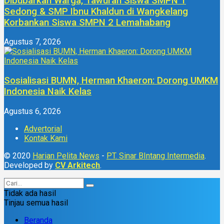
Dibubarkan Warga, Tawuran Siswa SMPN 1
Sedong & SMP Ibnu Khaldun di Wangkelang
Korbankan Siswa SMPN 2 Lemahabang
Agustus 7, 2026
Sosialisasi BUMN, Herman Khaeron: Dorong UMKM
Indonesia Naik Kelas
Agustus 6, 2026
Advertorial
Kontak Kami
© 2020
Harian Pelita News
-
PT. Sinar BIntang Intermedia
.
Developed by
CV Arkitech
.
Tidak ada hasil
Tinjau semua hasil
Beranda