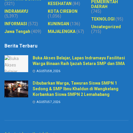
PEMERINTAH
(321)
KESEHATAN
(84)
DAERAH
INDRAMAYU
KOTA CIREBON
(745)
(5,397)
(1,056)
TEKNOLOGI
(95)
INFORMASI
(572)
KUNINGAN
(136)
Uncategorized
Jawa Tengah
(409)
MAJALENGKA
(67)
(715)
Berita Terbaru
Buka Akses Belajar, Lapas Indramayu Fasilitasi
Warga Binaan Raih Ijazah Setara SMP dan SMA
AGUSTUS 8, 2026
Dibubarkan Warga, Tawuran Siswa SMPN 1
Sedong & SMP Ibnu Khaldun di Wangkelang
Korbankan Siswa SMPN 2 Lemahabang
AGUSTUS 7, 2026