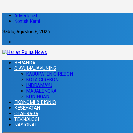
Advertorial
Kontak Kami
Sabtu, Agustus 8, 2026
BERANDA
CIAYUMAJAKUNING
KABUPATEN CIREBON
KOTA CIREBON
INDRAMAYU
MAJALENGKA
KUNINGAN
EKONOMI & BISNIS
KESEHATAN
OLAHRAGA
TEKNOLOGI
NASIONAL