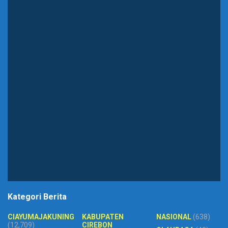
Kategori Berita
CIAYUMAJAKUNING
KABUPATEN
NASIONAL
(638)
(12,709)
CIREBON