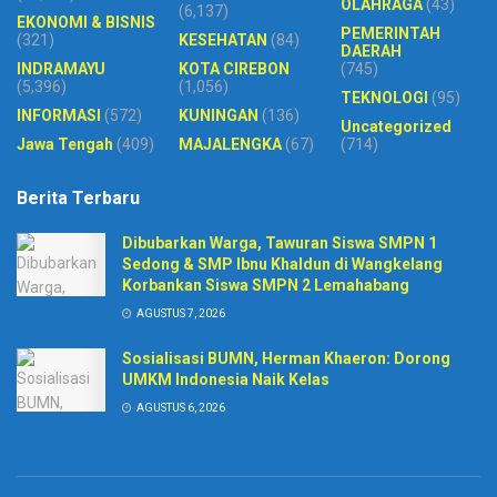
OLAHRAGA
(43)
(6,137)
EKONOMI & BISNIS
PEMERINTAH
(321)
KESEHATAN
(84)
DAERAH
INDRAMAYU
KOTA CIREBON
(745)
(5,396)
(1,056)
TEKNOLOGI
(95)
INFORMASI
(572)
KUNINGAN
(136)
Uncategorized
Jawa Tengah
(409)
MAJALENGKA
(67)
(714)
Berita Terbaru
Dibubarkan Warga, Tawuran Siswa SMPN 1
Sedong & SMP Ibnu Khaldun di Wangkelang
Korbankan Siswa SMPN 2 Lemahabang
AGUSTUS 7, 2026
Sosialisasi BUMN, Herman Khaeron: Dorong
UMKM Indonesia Naik Kelas
AGUSTUS 6, 2026